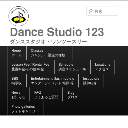
検
索
Dance Studio 123
ダンススタジオ・ワンツースリー
メ
Home
Classes
メ
サ
イ
ホーム
ジャンル［講座の種類］
イ
ブ
ン
ン
コ
Lesson Fee / Rental Fee
Schedule
Locations
コ
ン
メ
受講料金/その他 料金
講座スケジュール
アクセス
ン
テ
ニ
テ
ン
BBS
Entertainment, flashmob etc
Instructors
ュ
ン
ツ
掲示板
エンターテイメント/余興 等
講師紹介
ー
ツ
へ
へ
移
News
FAQ
Blog
お知らせ
よくあるご質問
ブログ
移
動
動
Photo galleries
フォトギャラリー
画