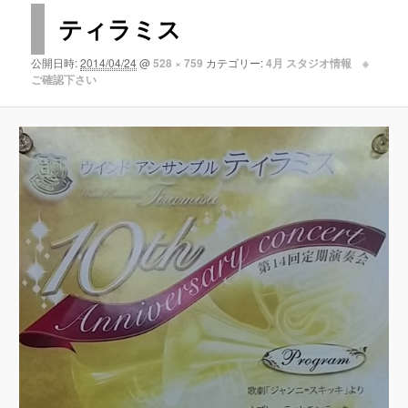
像
ティラミス
ナ
ビ
公開日時:
2014/04/24
@
528 × 759
カテゴリー:
4月 スタジオ情報 ※
ゲ
ご確認下さい
ー
シ
ョ
ン