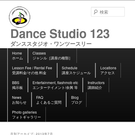
検
索
Dance Studio 123
ダンススタジオ・ワンツースリー
メ
Home
Classes
メ
サ
イ
ホーム
ジャンル［講座の種類］
イ
ブ
ン
ン
コ
Lesson Fee / Rental Fee
Schedule
Locations
コ
ン
メ
受講料金/その他 料金
講座スケジュール
アクセス
ン
テ
ニ
テ
ン
BBS
Entertainment, flashmob etc
Instructors
ュ
ン
ツ
掲示板
エンターテイメント/余興 等
講師紹介
ー
ツ
へ
へ
移
News
FAQ
Blog
お知らせ
よくあるご質問
ブログ
移
動
動
Photo galleries
フォトギャラリー
月別アーカイブ:
2013年7月