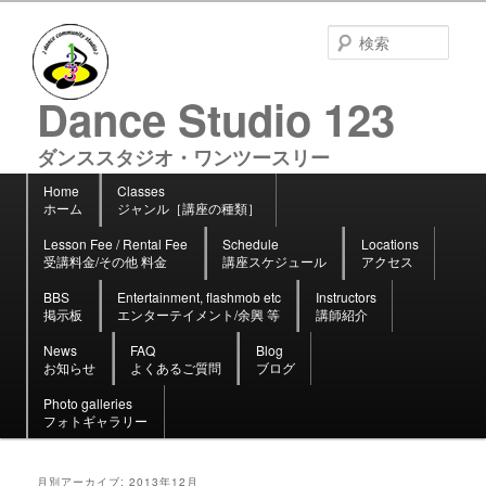
検
索
Dance Studio 123
ダンススタジオ・ワンツースリー
メ
Home
Classes
メ
サ
イ
ホーム
ジャンル［講座の種類］
イ
ブ
ン
ン
コ
Lesson Fee / Rental Fee
Schedule
Locations
コ
ン
メ
受講料金/その他 料金
講座スケジュール
アクセス
ン
テ
ニ
テ
ン
BBS
Entertainment, flashmob etc
Instructors
ュ
ン
ツ
掲示板
エンターテイメント/余興 等
講師紹介
ー
ツ
へ
へ
移
News
FAQ
Blog
お知らせ
よくあるご質問
ブログ
移
動
動
Photo galleries
フォトギャラリー
月別アーカイブ:
2013年12月