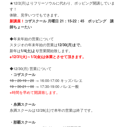
★12/2(月)よりフリーソウルに代わり、ポッピング開講していま
す！
体験、見学いつでもできます。
新講座！
コザスクール 月曜日 21：15-22：45 ポッピング 講
師ちょーたい
◆年末年始の営業について
スタジオの年末年始の営業は
12/30(月)まで、
新年は
1/4(土)より
営業開始致します。
※12/31(火)～1/3(金)は休業とさせて頂きます。
◆12/30(月) 営業について
・コザスクール
18：20-19：20
→ 16:00-17:00 キッズバレエ
19：30-21：00
→ 17:30-19:00 バレエ一般
※時間を早めて開講致します。
・糸満スクール
糸満スクールは12/28(土)で本年の営業は終了です。
・那覇スクール